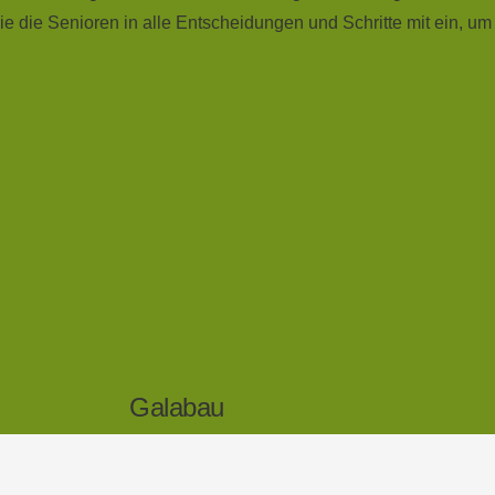
 die Senioren in alle Entscheidungen und Schritte mit ein, u
Galabau
Blumen