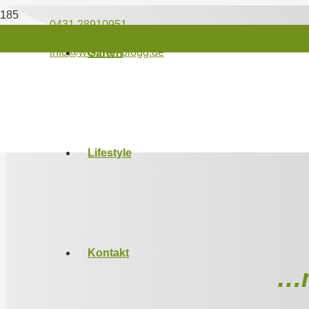
0431 28910951
info@wohnen-blogg.de
Garten
Lifestyle
Kontakt
…m